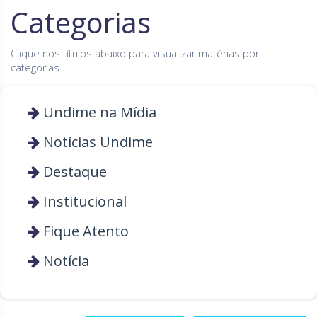
Categorias
Goiás
Maranhão
Clique nos títulos abaixo para visualizar matérias por
Minas Gerais
Mato Grosso do Sul
categorias.
Mato Grosso
Pará
Paraíba
Undime na Mídia
Pernambuco
Piauí
Paraná
Notícias Undime
Rio de Janeiro
Rio Grande do Norte
Destaque
Rondônia
Roraima
Institucional
Rio Grande do Sul
Sergipe
Fique Atento
Santa Catarina
São Paulo
Notícia
Tocantins