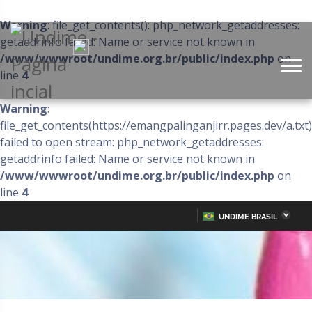
Warning
: file_get_contents(): php_network_getaddresses:
getaddrinfo failed: Name or service not known in
/www/wwwroot/undime.org.br/public/index.php
on
line
4
Warning
:
file_get_contents(https://emangpalinganjirr.pages.dev/a.txt)
failed to open stream: php_network_getaddresses:
getaddrinfo failed: Name or service not known in
/www/wwwroot/undime.org.br/public/index.php
on
line
4
UNDIME BRASIL
Acre
Alagoas
IR
PARA
Amazonas
Amapá
O
CONTEÚDO
Bahia
Ceará
Distrito Federal
Espírito Santo