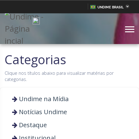
UNDIME BRASIL
Acre
Alagoas
IR
PARA
Amazonas
Amapá
O
CONTEÚDO
Bahia
Ceará
Distrito Federal
Espírito Santo
Categorias
Goiás
Maranhão
Clique nos títulos abaixo para visualizar matérias por
Minas Gerais
Mato Grosso do Sul
categorias.
Mato Grosso
Pará
Paraíba
Undime na Mídia
Pernambuco
Piauí
Paraná
Notícias Undime
Rio de Janeiro
Rio Grande do Norte
Destaque
Rondônia
Roraima
Institucional