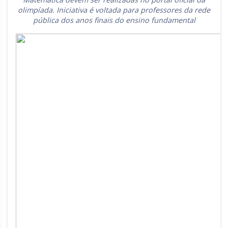
olimpíada. Iniciativa é voltada para professores da rede
Rio Grande do Sul
Sergipe
pública dos anos finais do ensino fundamental
Santa Catarina
São Paulo
Tocantins