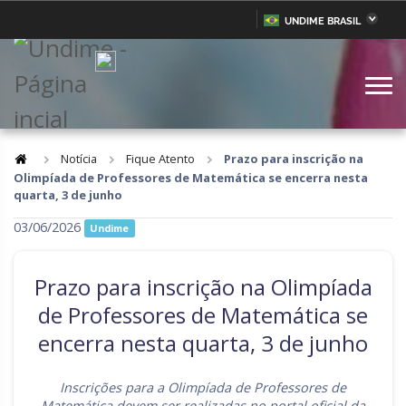
UNDIME BRASIL
Acre
Alagoas
IR
PARA
Amazonas
Amapá
O
CONTEÚDO
Bahia
Ceará
Distrito Federal
Espírito Santo
Notícia
Fique Atento
Prazo para inscrição na
Olimpíada de Professores de Matemática se encerra nesta
Goiás
Maranhão
quarta, 3 de junho
Minas Gerais
Mato Grosso do Sul
03/06/2026
Undime
Mato Grosso
Pará
Prazo para inscrição na Olimpíada
Paraíba
Pernambuco
de Professores de Matemática se
Piauí
Paraná
encerra nesta quarta, 3 de junho
Rio de Janeiro
Rio Grande do Norte
Inscrições para a Olimpíada de Professores de
Rondônia
Roraima
Matemática devem ser realizadas no portal oficial da