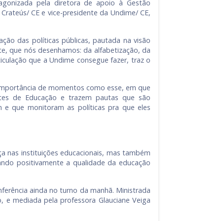
agonizada pela diretora de apoio à Gestão
 Crateús/ CE e vice-presidente da Undime/ CE,
ção das políticas públicas, pautada na visão
ste, que nós desenhamos: da alfabetização, da
ticulação que a Undime consegue fazer, traz o
u a importância de momentos como esse, em que
entes de Educação e trazem pautas que são
e que monitoram as políticas pra que eles
.
ça nas instituições educacionais, mas também
tando positivamente a qualidade da educação
onferência ainda no turno da manhã. Ministrada
ão, e mediada pela professora Glauciane Veiga