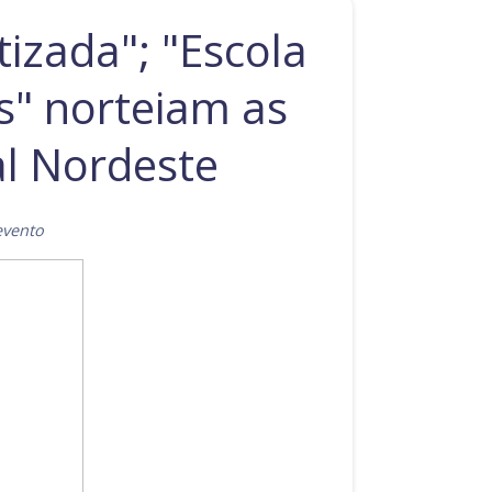
izada"; "Escola
es" norteiam as
l Nordeste
evento