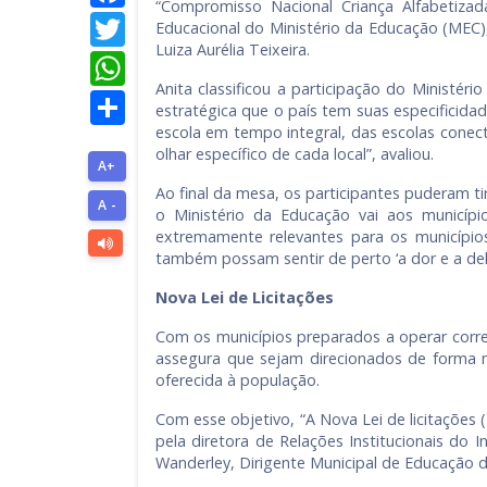
“Compromisso Nacional Criança Alfabetiza
Twitter
Educacional do Ministério da Educação (MEC),
Luiza Aurélia Teixeira.
WhatsApp
Anita classificou a participação do Ministé
Share
estratégica que o país tem suas especificida
escola em tempo integral, das escolas conect
olhar específico de cada local”, avaliou.
A+
Ao final da mesa, os participantes puderam t
A -
o Ministério da Educação vai aos municíp
extremamente relevantes para os municípi
também possam sentir de perto ‘a dor e a delíc
Nova Lei de Licitações
Com os municípios preparados a operar corre
assegura que sejam direcionados de forma m
oferecida à população.
Com esse objetivo, “A Nova Lei de licitações 
pela diretora de Relações Institucionais do 
Wanderley, Dirigente Municipal de Educação d