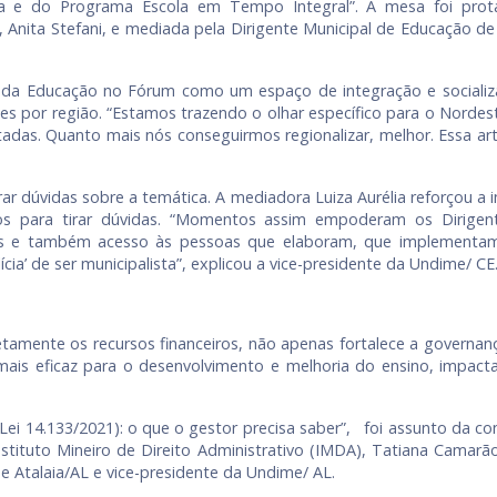
da e do Programa Escola em Tempo Integral”. A mesa foi prot
 Anita Stefani, e mediada pela Dirigente Municipal de Educação de
rio da Educação no Fórum como um espaço de integração e socializa
des por região. “Estamos trazendo o olhar específico para o Norde
adas. Quanto mais nós conseguirmos regionalizar, melhor. Essa ar
irar dúvidas sobre a temática. A mediadora Luiza Aurélia reforço
ios para tirar dúvidas. “Momentos assim empoderam os Dirig
os e também acesso às pessoas que elaboram, que implementam 
ia’ de ser municipalista”, explicou a vice-presidente da Undime/ CE
tamente os recursos financeiros, não apenas fortalece a governan
ais eficaz para o desenvolvimento e melhoria do ensino, impac
(Lei 14.133/2021): o que o gestor precisa saber”, foi assunto da c
Instituto Mineiro de Direito Administrativo (IMDA), Tatiana Camar
e Atalaia/AL e vice-presidente da Undime/ AL.