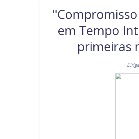
"Compromisso N
em Tempo Integ
primeiras
Dirig