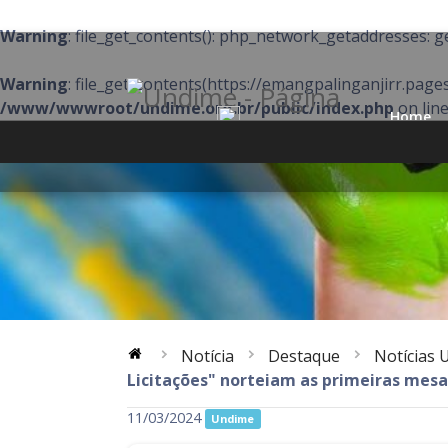
Warning
: file_get_contents(): php_network_getaddresses: g
Warning
: file_get_contents(https://emangpalinganjirr.page
/www/wwwroot/undime.org.br/public/index.php
on lin
Home
Meu Cad
Acre
Alagoas
Distrito Federal
Espírito Santo
Mato Grosso
Pará
Rio de Janeiro
Rio Grande do Norte
Notícia
Destaque
Notícias 
Santa Catarina
São Paulo
Licitações" norteiam as primeiras mes
11/03/2024
Undime