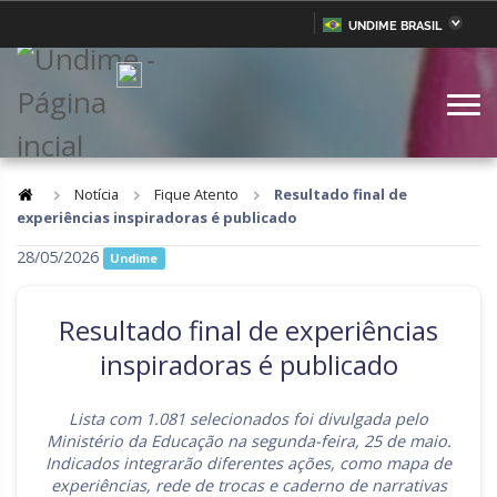
UNDIME BRASIL
Acre
Alagoas
IR
PARA
Amazonas
Amapá
O
CONTEÚDO
Bahia
Ceará
Distrito Federal
Espírito Santo
Notícia
Fique Atento
Resultado final de
experiências inspiradoras é publicado
Goiás
Maranhão
28/05/2026
Undime
Minas Gerais
Mato Grosso do Sul
Mato Grosso
Pará
Resultado final de experiências
Paraíba
Pernambuco
inspiradoras é publicado
Piauí
Paraná
Lista com 1.081 selecionados foi divulgada pelo
Rio de Janeiro
Rio Grande do Norte
Ministério da Educação na segunda-feira, 25 de maio.
Indicados integrarão diferentes ações, como mapa de
Rondônia
Roraima
experiências, rede de trocas e caderno de narrativas