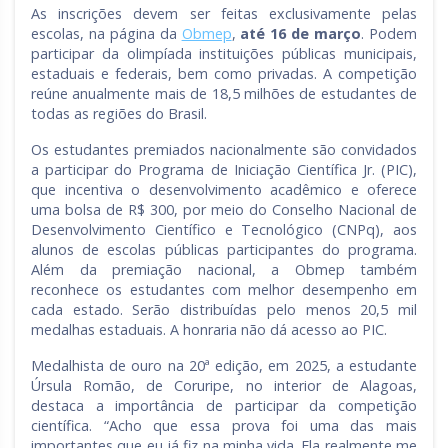
As inscrições devem ser feitas exclusivamente pelas
escolas, na página da
Obmep
,
até 16 de março
. Podem
participar da olimpíada instituições públicas municipais,
estaduais e federais, bem como privadas. A competição
reúne anualmente mais de 18,5 milhões de estudantes de
todas as regiões do Brasil.
Os estudantes premiados nacionalmente são convidados
a participar do Programa de Iniciação Científica Jr. (PIC),
que incentiva o desenvolvimento acadêmico e oferece
uma bolsa de R$ 300, por meio do Conselho Nacional de
Desenvolvimento Científico e Tecnológico (CNPq), aos
alunos de escolas públicas participantes do programa.
Além da premiação nacional, a Obmep também
reconhece os estudantes com melhor desempenho em
cada estado. Serão distribuídas pelo menos 20,5 mil
medalhas estaduais. A honraria não dá acesso ao PIC.
Medalhista de ouro na 20ª edição, em 2025, a estudante
Úrsula Romão, de Coruripe, no interior de Alagoas,
destaca a importância de participar da competição
científica. “Acho que essa prova foi uma das mais
importantes que eu já fiz na minha vida. Ela realmente me