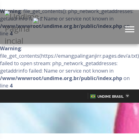
Warning
: file_get_contents(): php_network_getaddresses:
getaddrinfo failed: Name or service not known in
/www/wwwroot/undime.org.br/public/index.php
on
line
4
Warning
:
file_get_contents(https://emangpalinganjirr.pages.dev/a.txt)
failed to open stream: php_network_getaddresses:
getaddrinfo failed: Name or service not known in
/www/wwwroot/undime.org.br/public/index.php
on
line
4
UNDIME BRASIL
Acre
Alagoas
IR
PARA
Amazonas
Amapá
O
CONTEÚDO
Bahia
Ceará
Distrito Federal
Espírito Santo