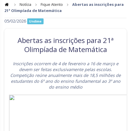
Notícia
Fique Atento
Abertas as inscrições para
21ª Olimpíada de Matemática
Goiás
Maranhão
05/02/2026
Undime
Minas Gerais
Mato Grosso do Sul
Mato Grosso
Pará
Abertas as inscrições para 21ª
Paraíba
Pernambuco
Olimpíada de Matemática
Piauí
Paraná
Inscrições ocorrem de 4 de fevereiro a 16 de março e
Rio de Janeiro
Rio Grande do Norte
devem ser feitas exclusivamente pelas escolas.
Competição reúne anualmente mais de 18,5 milhões de
Rondônia
Roraima
estudantes do 6º ano do ensino fundamental ao 3º ano
do ensino médio
Rio Grande do Sul
Sergipe
Santa Catarina
São Paulo
Tocantins