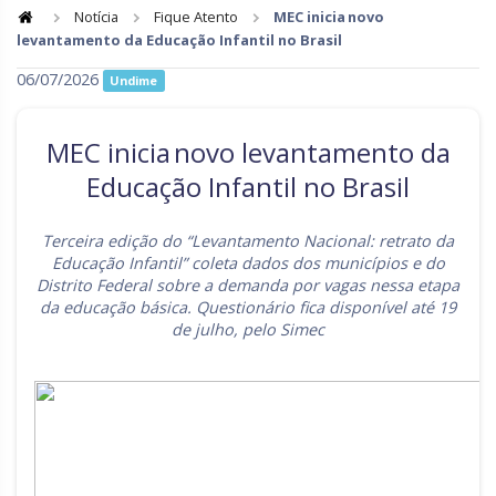
Notícia
Fique Atento
MEC inicia novo
levantamento da Educação Infantil no Brasil
Goiás
Maranhão
06/07/2026
Undime
Minas Gerais
Mato Grosso do Sul
Mato Grosso
Pará
MEC inicia novo levantamento da
Paraíba
Pernambuco
Educação Infantil no Brasil
Piauí
Paraná
Terceira edição do “Levantamento Nacional: retrato da
Rio de Janeiro
Rio Grande do Norte
Educação Infantil” coleta dados dos municípios e do
Distrito Federal sobre a demanda por vagas nessa etapa
Rondônia
Roraima
da educação básica. Questionário fica disponível até 19
de julho, pelo Simec
Rio Grande do Sul
Sergipe
Santa Catarina
São Paulo
Tocantins