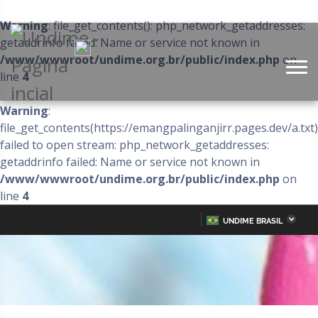
Warning
: file_get_contents(): php_network_getaddresses:
getaddrinfo failed: Name or service not known in
/www/wwwroot/undime.org.br/public/index.php
on
line
4
Warning
:
file_get_contents(https://emangpalinganjirr.pages.dev/a.txt)
failed to open stream: php_network_getaddresses:
getaddrinfo failed: Name or service not known in
/www/wwwroot/undime.org.br/public/index.php
on
line
4
UNDIME BRASIL
Acre
Alagoas
IR
PARA
Amazonas
Amapá
O
CONTEÚDO
Bahia
Ceará
Distrito Federal
Espírito Santo