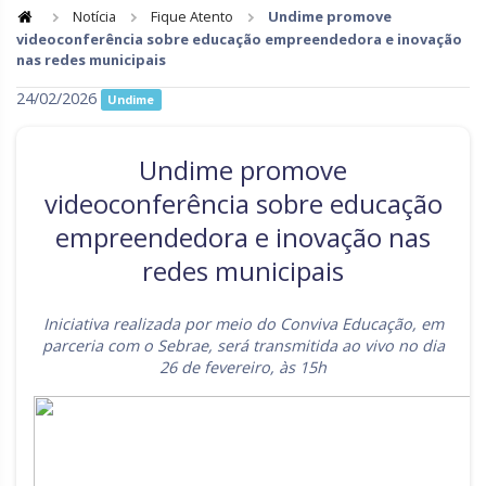
Notícia
Fique Atento
Undime promove
videoconferência sobre educação empreendedora e inovação
Goiás
Maranhão
nas redes municipais
Minas Gerais
Mato Grosso do Sul
24/02/2026
Undime
Mato Grosso
Pará
Undime promove
Paraíba
Pernambuco
videoconferência sobre educação
Piauí
Paraná
empreendedora e inovação nas
Rio de Janeiro
Rio Grande do Norte
redes municipais
Rondônia
Roraima
Iniciativa realizada por meio do Conviva Educação, em
Rio Grande do Sul
Sergipe
parceria com o Sebrae, será transmitida ao vivo no dia
26 de fevereiro, às 15h
Santa Catarina
São Paulo
Tocantins