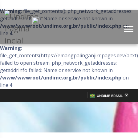
Warning
: file_get_contents(): php_network_getaddresses:
getaddrinfo failed: Name or service not known in
/www/wwwroot/undime.org.br/public/index.php
on
line
4
Warning
:
file_get_contents(https://emangpalinganjirr.pages.dev/a.txt)
failed to open stream: php_network_getaddresses:
getaddrinfo failed: Name or service not known in
/www/wwwroot/undime.org.br/public/index.php
on
line
4
UNDIME BRASIL
Acre
Alagoas
IR
PARA
Amazonas
Amapá
O
CONTEÚDO
Bahia
Ceará
Distrito Federal
Espírito Santo