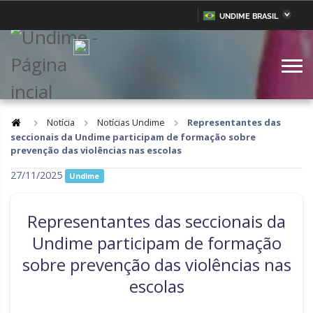
UNDIME BRASIL
Acre
Alagoas
IR
PARA
Amazonas
Amapá
O
CONTEÚDO
Bahia
Ceará
Distrito Federal
Espírito Santo
Notícia
Notícias Undime
Representantes das
seccionais da Undime participam de formação sobre
Goiás
Maranhão
prevenção das violências nas escolas
Minas Gerais
Mato Grosso do Sul
27/11/2025
Undime
Mato Grosso
Pará
Representantes das seccionais da
Paraíba
Pernambuco
Undime participam de formação
Piauí
Paraná
sobre prevenção das violências nas
Rio de Janeiro
Rio Grande do Norte
escolas
Rondônia
Roraima