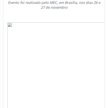
Evento foi realizado pelo MEC, em Brasília, nos dias 26 e
Rio Grande do Sul
Sergipe
27 de novembro
Santa Catarina
São Paulo
Tocantins